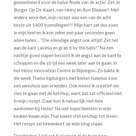
genomineerd voor de halve finale van de actie: Zet Je
Burger Op De Kaart, van Heinz en Ron Blaauw!! Met
andere woorden, mijn recept was een van de acht
beste uit 1400 inzendingen!!! Mijn hart zat dus even
in mijn keel en ik kon zeker een paar seconden geen
adem halen… “Die ellendige angst ook altijd! Zet het
aan de kant Lavinia en grab it by the balls!” Na een
nachtje goed slapen besloot ik de angst aan de kant te
schoppen en die strijd een week later aan te gaan, in
het Heinz Innovation Centre in Nijmegen. Zo bakte ik
die week Thaise kipburgers met bieten hummus voor
een weeshuis aan vrienden. Ook moest ik creatief om
zien te gaan met de ketchup, want dat zat officieel niet
in mijn recept. Daar kon ik natuurlijk niet mee
aankomen bij Heinz! Na wat experimenten in mijn
keuken kwam mijn Thai sweet chili ketchup tot leven.
Het recept zal binnenkort op mijn blog staan.
Donderdag 3 juli zat ik al vroeg in de trein naar