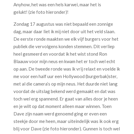
Anyhow, het was een hels karwei, maar het is
gelukt! (zie foto hieronder)!
Zondag 17 augustus was niet bepaald een zonnige
dag, maar daar liet ik mij niet door uit het veld slaan.
De eerste ronde maakten we elk vijf burgers voor het
publiek die vervolgens konden stemmen. Dit verliep
heel gesmeerd en voordat ik het wist stond Ron
Blaauw voor mijn neus en kwam het er toch wel echt
op aan. De tweede ronde was ik vrij relaxt en voelde ik
me voor een half uur een Hollywood (burgerbak)ster,
met al die camera’s op mijn neus. Het duurde niet lang
voordat de uitslag bekend werd gemaakt en dat was
toch wel erg spannend. Er gaat van alles door je heen
en je wilt op dat moment alleen maar winnen. Toen
Dave zijn naam werd genoemd ging er even een
steekje door me heen, maar uiteindelijk was ik ook erg
blij voor Dave (zie foto hieronder). Gunnen is toch wel