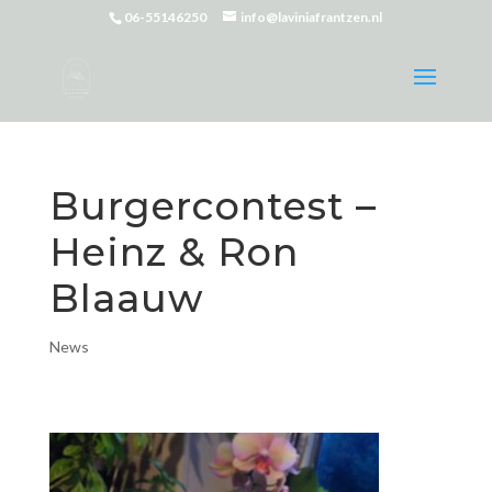
06-55146250
info@laviniafrantzen.nl
Burgercontest –
Heinz & Ron
Blaauw
News