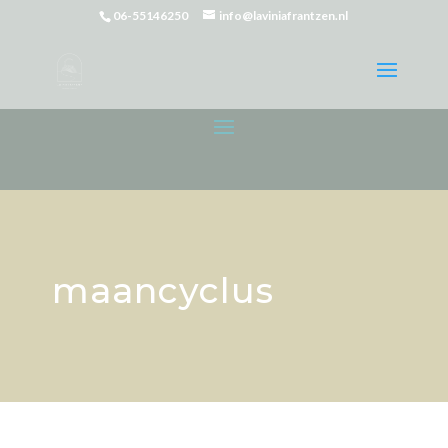
06-55146250
info@laviniafrantzen.nl
maancyclus