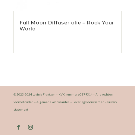
Full Moon Diffuser olie – Rock Your
World
@ 2023-2024 Lavinia Frantzen – KVK nummer 65379314 – Alle rechten
voorbehouden –
Algemene voorwaarden
–
Leveringsvoorwaarden
–
Privacy
statement