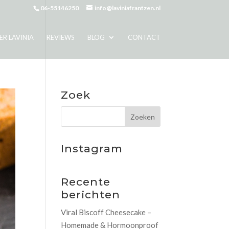
06-55146250
info@laviniafrantzen.nl
ER LAVINIA
REVIEWS
BLOG
CONTACT
Zoek
Instagram
Recente
berichten
Viral Biscoff Cheesecake –
Homemade & Hormoonproof