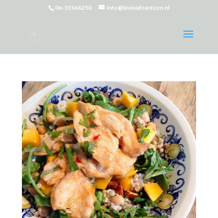
06-55146250
info@laviniafrantzen.nl