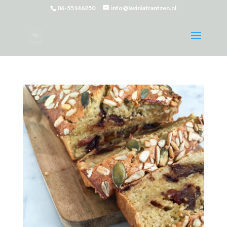
06-55146250
info@laviniafrantzen.nl