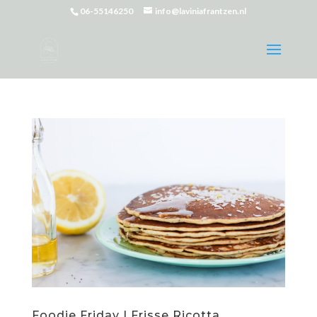
06-55146250
info@laviniafrantzen.nl
Foodie Friday | Frisse Ricotta