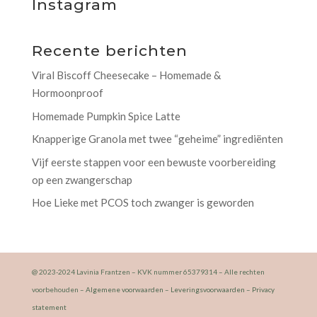
Instagram
Recente berichten
Viral Biscoff Cheesecake – Homemade &
Hormoonproof
Homemade Pumpkin Spice Latte
Knapperige Granola met twee “geheime” ingrediënten
Vijf eerste stappen voor een bewuste voorbereiding
op een zwangerschap
Hoe Lieke met PCOS toch zwanger is geworden
@ 2023-2024 Lavinia Frantzen – KVK nummer 65379314 – Alle rechten
voorbehouden –
Algemene voorwaarden
–
Leveringsvoorwaarden
–
Privacy
statement