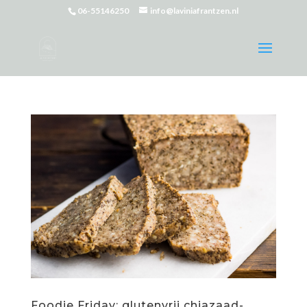
06-55146250
info@laviniafrantzen.nl
Foodie Friday: glutenvrij chiazaad-