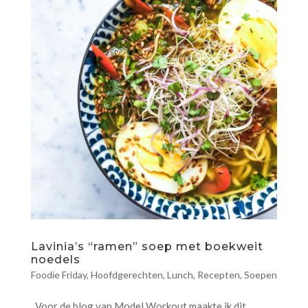
Lavinia’s “ramen” soep met boekweit
noedels
Foodie Friday
,
Hoofdgerechten
,
Lunch
,
Recepten
,
Soepen
Voor de blog van Model Workout maakte ik dit