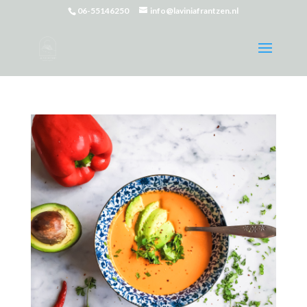
06-55146250
info@laviniafrantzen.nl