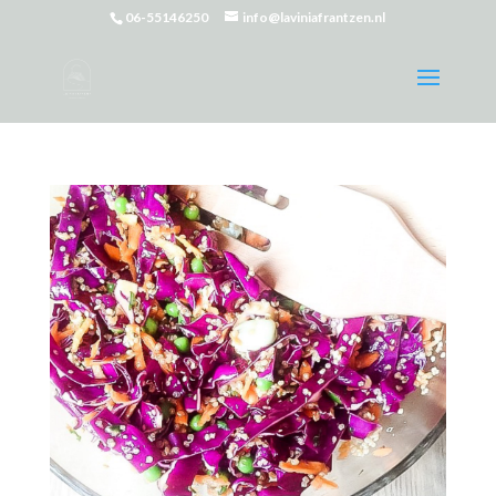
06-55146250
info@laviniafrantzen.nl