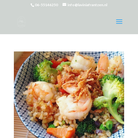
06-55146250
info@laviniafrantzen.nl