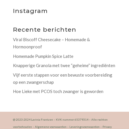
Instagram
Recente berichten
Viral Biscoff Cheesecake – Homemade &
Hormoonproof
Homemade Pumpkin Spice Latte
Knapperige Granola met twee “geheime” ingrediënten
Vijf eerste stappen voor een bewuste voorbereiding
op een zwangerschap
Hoe Lieke met PCOS toch zwanger is geworden
@ 2023-2024 Lavinia Frantzen – KVK nummer 65379314 – Alle rechten
voorbehouden –
Algemene voorwaarden
–
Leveringsvoorwaarden
–
Privacy