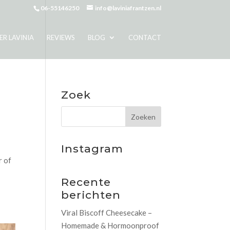
06-55146250
info@laviniafrantzen.nl
ER LAVINIA
REVIEWS
BLOG
CONTACT
Zoek
Instagram
r of
Recente
berichten
Viral Biscoff Cheesecake –
Homemade & Hormoonproof