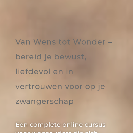
Van Wens tot Wonder –
bereid je bewust,
liefdevol en in
vertrouwen voor op je
zwangerschap
Een complete online cursus