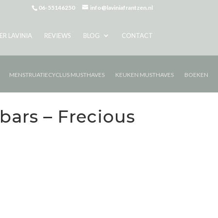
06-55146250
info@laviniafrantzen.nl
ER LAVINIA
REVIEWS
BLOG
CONTACT
MENSTRUATIECYCLUS MUSTHAVES
KEUKEN MUSTHAVES
BOEKEN
bars – Frecious