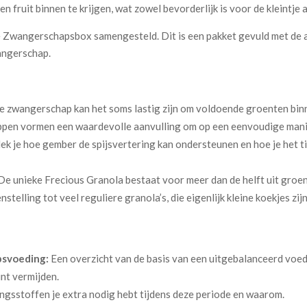
 fruit binnen te krijgen, wat zowel bevorderlijk is voor de kleintje a
 Zwangerschapsbox samengesteld. Dit is een pakket gevuld met de a
angerschap.
e zwangerschap kan het soms lastig zijn om voldoende groenten binn
ppen vormen een waardevolle aanvulling om op een eenvoudige manie
ek je hoe gember de spijsvertering kan ondersteunen en hoe je het t
De unieke Frecious Granola bestaat voor meer dan de helft uit groe
telling tot veel reguliere granola’s, die eigenlijk kleine koekjes zijn
psvoeding:
Een overzicht van de basis van een uitgebalanceerd voed
unt vermijden.
ingsstoffen je extra nodig hebt tijdens deze periode en waarom.