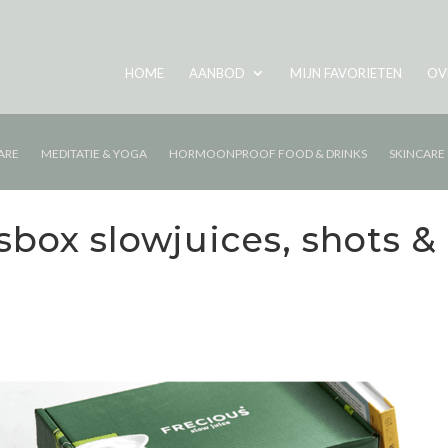
HOME
AANBOD
MIJN FAVORIETEN
OV
ARE
MEDITATIE & YOGA
HORMOONPROOF FOOD & DRINKS
SKINCARE
ox slowjuices, shots & 