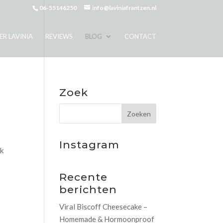
06-55146250
info@laviniafrantzen.nl
ER LAVINIA
REVIEWS
BLOG
CONTACT
Zoek
Instagram
rk
Recente
berichten
Viral Biscoff Cheesecake –
Homemade & Hormoonproof