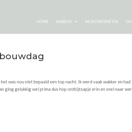
HOME
AANBOD
MIJN FAVORIETEN
OV
afbouwdag
het was nou niet bepaald een top nacht. Ik werd vaak wakker en had
an ging gelukkig wel prima dus hop ontbijtsapje erin en snel naar we