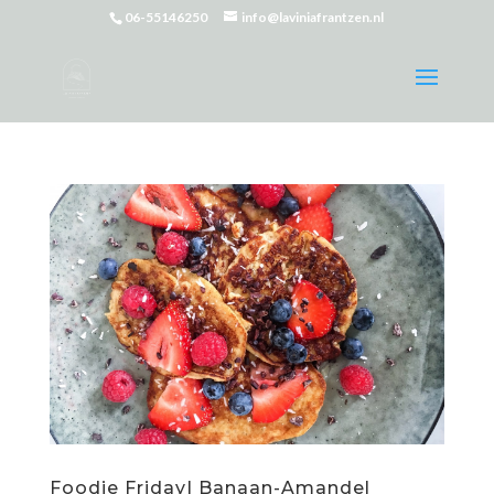
06-55146250
info@laviniafrantzen.nl
Foodie Friday| Banaan-Amandel