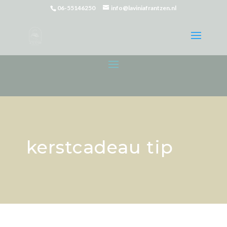
06-55146250
info@laviniafrantzen.nl
kerstcadeau tip