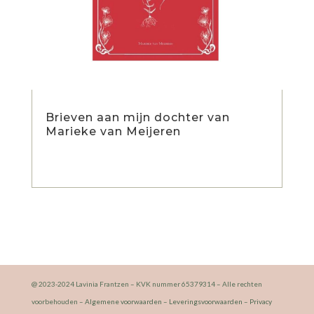
Brieven aan mijn dochter van
Marieke van Meijeren
@ 2023-2024 Lavinia Frantzen – KVK nummer 65379314 – Alle rechten
voorbehouden –
Algemene voorwaarden
–
Leveringsvoorwaarden
–
Privacy