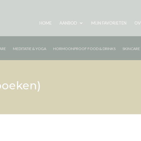
HOME
AANBOD
MIJN FAVORIETEN
OV
ARE
MEDITATIE & YOGA
HORMOONPROOF FOOD & DRINKS
SKINCARE
boeken)