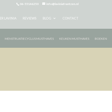
06-55146250
info@laviniafrantzen.nl
ER LAVINIA
REVIEWS
BLOG
CONTACT
MENSTRUATIECYCLUS MUSTHAVES
KEUKEN MUSTHAVES
BOEKEN