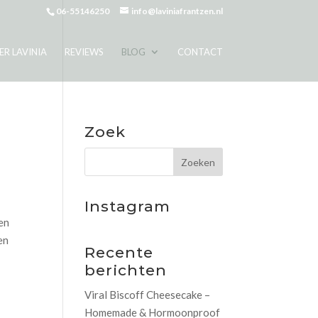
06-55146250
info@laviniafrantzen.nl
ER LAVINIA
REVIEWS
BLOG
CONTACT
Zoek
Instagram
len
en
Recente
berichten
Viral Biscoff Cheesecake –
Homemade & Hormoonproof