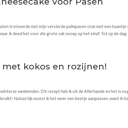
Cheesecake voor Pasen
raten trotseerde met mijn versierde palmpasen stok met een haantje
 maar ik deed het voor die grote zak snoep op het eind! Tot op de dag
met kokos en rozijnen!
 winterse weekenden. Dit recept heb ik uit de Allerhande en het is no
bruikt! Natuurlijk moest ik het weer een beetje aanpassen, want ik h