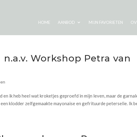
HOME
AANBOD
MIJN FAVORIETEN
OV
 n.a.v. Workshop Petra van
ten
d en ik heb heel wat kroketjes geproefd in mijn leven, maar de garna
t een klodder zelfgemaakte mayonaise en gefrituurde peterselie. Ik b