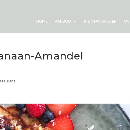
HOME
AANBOD
MIJN FAVORIETEN
OV
Banaan-Amandel
staurant