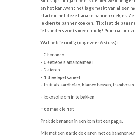
Sinds april dit jaar ben ik de nieuwe manager 
en het kan, want het is gemaakt van alleen m
starten met deze banaan pannenkoekjes. Ze 
lekkerste pannenkoeken! Tip: laat de banane
iets anders zoets meer nodig! Puur natuur zo
Wat heb je nodig (ongeveer 6 stuks):
– 2 bananen
– 6 eetlepels amandelmeel
– 2 eieren
– 1 theelepel kaneel
– fruit als aardbeien, blauwe bessen, frambozen
– kokosolie om in te bakken
Hoe maak je het
Prak de bananen in een kom tot een papje.
Mix met een garde de eieren met de bananenpur