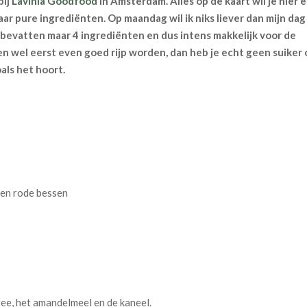
bij
Lavinia Goodfood
in Amsterdam. Alles op de kaart wil je hier 
aar pure ingrediënten. Op maandag wil ik niks liever dan mijn dag
bevatten maar 4 ingrediënten en dus intens makkelijk voor de
n wel eerst even goed rijp worden, dan heb je echt geen suiker 
als het hoort.
 en rode bessen
ee, het amandelmeel en de kaneel.