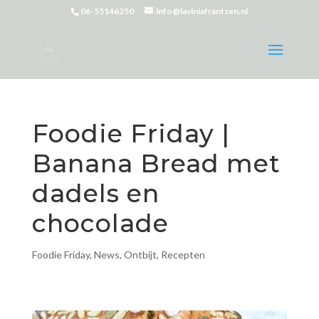
06-55146250
info@laviniafrantzen.nl
Foodie Friday |
Banana Bread met
dadels en
chocolade
Foodie Friday
,
News
,
Ontbijt
,
Recepten