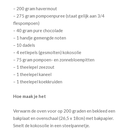
– 200 gram havermout
– 275 gram pompoenpuree (staat gelijk aan 3/4
flespompoen)
– 40 gram pure chocolade
– 1 handje gemengde noten
– 10 dadels
– 4 eetlepels (gesmolten) kokosolie
– 75 gram pompoen- en zonnebloempitten
– 1 theelepel zeezout
– 1 theelepel kaneel
– 1 theelepel koekkruiden
Hoe maak je het
Verwarm de oven voor op 200 graden en bekleed een
bakplaat en ovenschaal (26,5 x 18cm) met bakpapier.
Smelt de kokosolie in een steelpannetje.