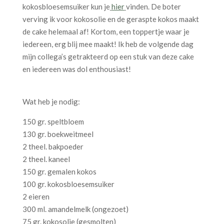
kokosbloesemsuiker kun je
hier
vinden. De boter
verving ik voor kokosolie en de geraspte kokos maakt
de cake helemaal af! Kortom, een toppertje waar je
iedereen, erg blij mee maakt! Ik heb de volgende dag
mijn collega’s getrakteerd op een stuk van deze cake
en iedereen was dol enthousiast!
Wat heb je nodig:
150 gr. speltbloem
130 gr. boekweitmeel
2 theel. bakpoeder
2 theel. kaneel
150 gr. gemalen kokos
100 gr. kokosbloesemsuiker
2 eieren
300 ml. amandelmelk (ongezoet)
75 gr. kokosolie (gesmolten)