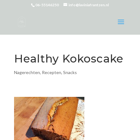
06-55146250
info@laviniafrantzen.nl
Healthy Kokoscake
Nagerechten
,
Recepten
,
Snacks