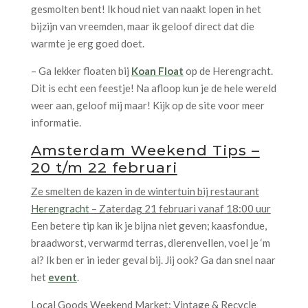
gesmolten bent! Ik houd niet van naakt lopen in het
bijzijn van vreemden, maar ik geloof direct dat die
warmte je erg goed doet.
– Ga lekker floaten bij
Koan Float
op de Herengracht.
Dit is echt een feestje! Na afloop kun je de hele wereld
weer aan, geloof mij maar! Kijk op de site voor meer
informatie.
Amsterdam Weekend Tips –
20 t/m 22 februari
Ze smelten de kazen in de wintertuin bij restaurant
Herengracht
– Zaterdag 21 februari vanaf 18:00 uur
Een betere tip kan ik je bijna niet geven; kaasfondue,
braadworst, verwarmd terras, dierenvellen, voel je ‘m
al? Ik ben er in ieder geval bij. Jij ook? Ga dan snel naar
het
event
.
Local Goods Weekend Market: Vintage & Recycle