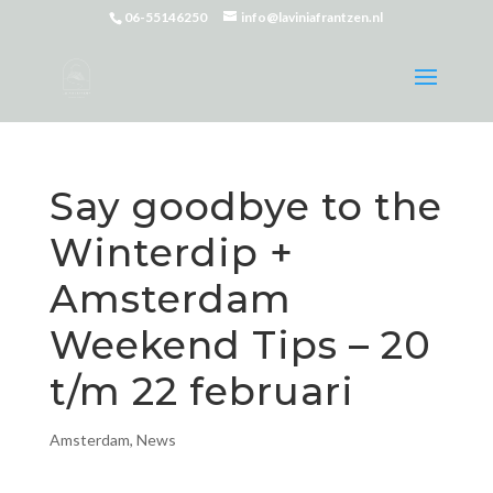
06-55146250
info@laviniafrantzen.nl
Say goodbye to the
Winterdip +
Amsterdam
Weekend Tips – 20
t/m 22 februari
Amsterdam
,
News