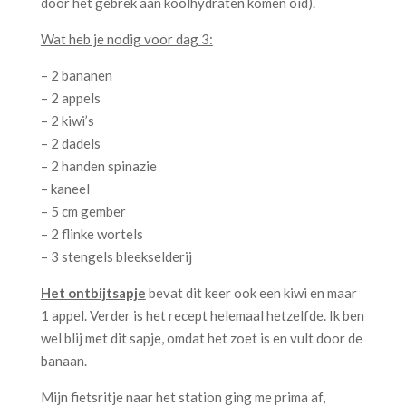
door het gebrek aan koolhydraten komen oid).
Wat heb je nodig voor dag 3:
– 2 bananen
– 2 appels
– 2 kiwi’s
– 2 dadels
– 2 handen spinazie
– kaneel
– 5 cm gember
– 2 flinke wortels
– 3 stengels bleekselderij
Het ontbijtsapje
bevat dit keer ook een kiwi en maar
1 appel. Verder is het recept helemaal hetzelfde. Ik ben
wel blij met dit sapje, omdat het zoet is en vult door de
banaan.
Mijn fietsritje naar het station ging me prima af,