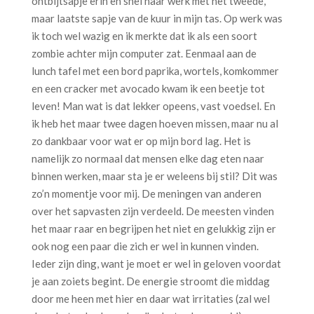
ontbijtsapje erin en snel naar werk met het tweede,
maar laatste sapje van de kuur in mijn tas. Op werk was
ik toch wel wazig en ik merkte dat ik als een soort
zombie achter mijn computer zat. Eenmaal aan de
lunch tafel met een bord paprika, wortels, komkommer
en een cracker met avocado kwam ik een beetje tot
leven! Man wat is dat lekker opeens, vast voedsel. En
ik heb het maar twee dagen hoeven missen, maar nu al
zo dankbaar voor wat er op mijn bord lag. Het is
namelijk zo normaal dat mensen elke dag eten naar
binnen werken, maar sta je er weleens bij stil? Dit was
zo’n momentje voor mij. De meningen van anderen
over het sapvasten zijn verdeeld. De meesten vinden
het maar raar en begrijpen het niet en gelukkig zijn er
ook nog een paar die zich er wel in kunnen vinden.
Ieder zijn ding, want je moet er wel in geloven voordat
je aan zoiets begint. De energie stroomt die middag
door me heen met hier en daar wat irritaties (zal wel