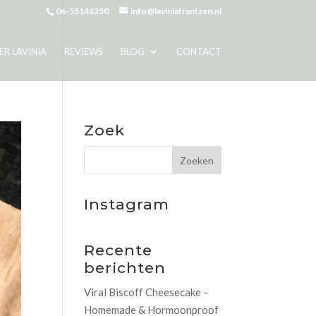
06-55146250
info@laviniafrantzen.nl
ER LAVINIA
REVIEWS
BLOG
CONTACT
Zoek
Instagram
Recente
berichten
Viral Biscoff Cheesecake –
Homemade & Hormoonproof