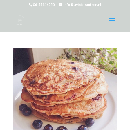
06-55146250
info@laviniafrantzen.nl