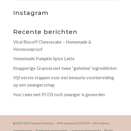
Instagram
Recente berichten
Viral Biscoff Cheesecake – Homemade &
Hormoonproof
Homemade Pumpkin Spice Latte
Knapperige Granola met twee “geheime” ingrediënten
Vijf eerste stappen voor een bewuste voorbereiding
op een zwangerschap
Hoe Lieke met PCOS toch zwanger is geworden
@ 2023-2024 Lavinia Frantzen – KVK nummer 65379314 – Alle rechten
voorbehouden –
Algemene voorwaarden
–
Leveringsvoorwaarden
–
Privacy