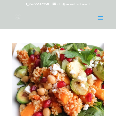
06-55146250
info@laviniafrantzen.nl