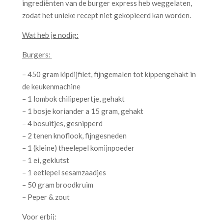
ingrediënten van de burger express heb weggelaten,
zodat het unieke recept niet gekopieerd kan worden.
Wat heb je nodig:
Burgers:
– 450 gram kipdijfilet, fijngemalen tot kippengehakt in
de keukenmachine
– 1 lombok chilipepertje, gehakt
– 1 bosje koriander a 15 gram, gehakt
– 4 bosuitjes, gesnipperd
– 2 tenen knoflook, fijngesneden
– 1 (kleine) theelepel komijnpoeder
– 1 ei, geklutst
– 1 eetlepel sesamzaadjes
– 50 gram broodkruim
– Peper & zout
Voor erbij: