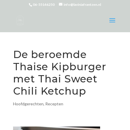
06-55146250
info@laviniafrantzen.nl
De beroemde
Thaise Kipburger
met Thai Sweet
Chili Ketchup
Hoofdgerechten
,
Recepten