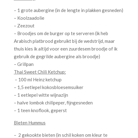
– 1 grote aubergine (in de lengte in plakken gesneden)
– Koolzaadolie
– Zeezout
– Broodjes om de burger op te serveren (ik heb
Arabisch platbrood gebruikt bij de wedstrijd, maar
thuis kies ik altijd voor een zuurdesem broodje of ik
gebruik de gegrilde aubergine als broodje)
– Grillpan
Thai Sweet Chili Ketchup:
– 100 ml Heinz ketchup
– 1,5 eetlepel kokosbloesemsuiker
– 1 eetlepel witte wijnazijn
– halve lombok chilipeper, fijngesneden
– 1 teen knoflook, geperst
Bieten Hummus
– 2 gekookte bieten (in schil koken om kleur te