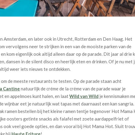
 in Amsterdam, en later ook in Utrecht, Rotterdam en Den Haag. Het
 om vervolgens neer te strijken in een van de mooiste parken van de
n kom eigenlijk ook altijd alleen daar op de parade. Dit jaar al drie 
, dansen in de silent disco en heerlijk eten en drinken. Of je nu met 
 altijd weer iets nieuws te ontdekken.
ad om de meeste restaurants te testen. Op de parade staan acht
a Cantine
natuurlijk de créme de la créme van de parade waar je
iet en appelmoes kunt halen, en laat
Wild van Wild
je kennismaken m
 wijnbar eet je natuurlijk wat tapas met daarnaast een kan sangria.
bak ramen bestellen bij het kleine ramen tentje tegenover Hot Mama 
lijke oosters getinte snacks als falafel met zoete aardappelfriet of
s ook veel goede opties, en dan vooral bij Hot Mama Hot. Sluit tro
ake
bij
Haute Friture
!