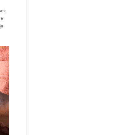
ook
se
aar