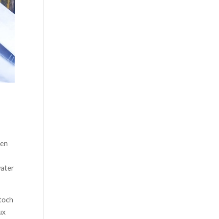
nen
water
 toch
ux