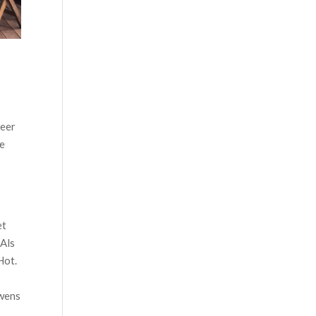
keer
je
et
 Als
Hot.
uwens