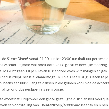
e; de
Silent Disco
! Vanaf 21:00 uur tot 23:00 uur (half uur per sessie
at vreemd uit, maar wat boeit dat! De DJ gooit er heerlijke meezing
 los kunt gaan. Of je nu even tussendoor even wilt swingen en gek
bed in kruipt, het is allemaal mogelijk. En als het rustig is laten ze je
ineens een uur (!) lang te dansen in die gouden kooi. Voelde achter
 afgerond, dus geslapen als een roosje.
t wordt natuurlijk weer een grote gezelligheid. Ik plan niet veel qua
 even de voorstelling van Theatertroep, ‘
Vaudeville’
meepak en ik ben