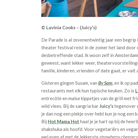
© Lavinia Cooks – (Juicy’s)
De Parade is al zevenentwintig jaar een begrip
theater festival reist in de zomer het land door
desbetreffende stad. Ik woon zelf in Amsterdam e
geweest, want lekker weer, theatervoorstellingen
familie, kinderen, vrienden of date gaat, er valt
Gisteren gingen Susam, van
By Sam
, en ik op p
restaurants met elk hun typische keuken. Zo is
L
entrecôte en malse kippetjes van de grill met fr
wild vlees. Bij de sangria bar
Juicy’s
tegenover de
je dan nog een plekje over hebt kun je nog een 
Bij
Hot Mama Hot
haal je je hart op bij de heer
shakshuka als hoofd. Voor vegetariërs en vegan
wel even af met de lekkerste
strawberry cheesec