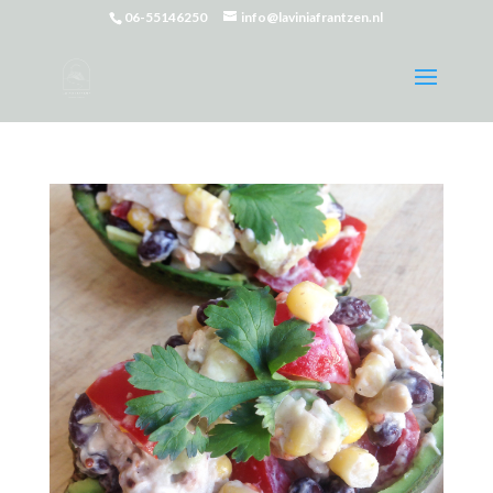
06-55146250
info@laviniafrantzen.nl