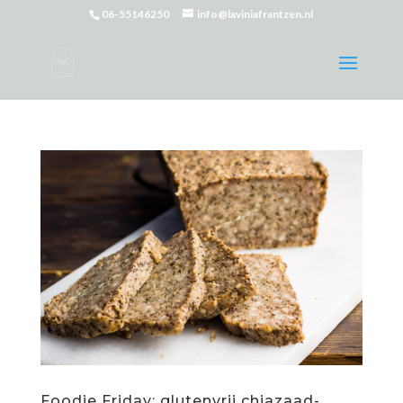
06-55146250
info@laviniafrantzen.nl
Foodie Friday: glutenvrij chiazaad-