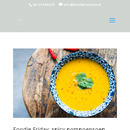
06-55146250
info@laviniafrantzen.nl
Foodie Friday: spicy pompoensoep