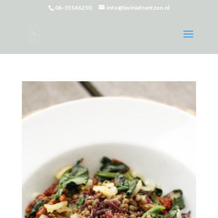
06-55146250
info@laviniafrantzen.nl