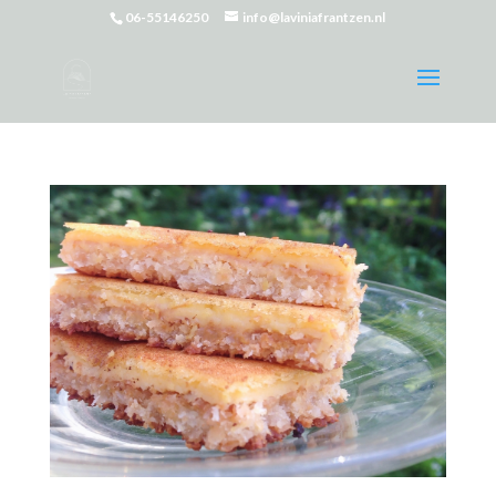
06-55146250
info@laviniafrantzen.nl