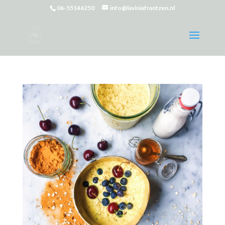
06-55146250
info@laviniafrantzen.nl