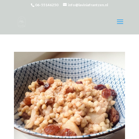
06-55146250
info@laviniafrantzen.nl