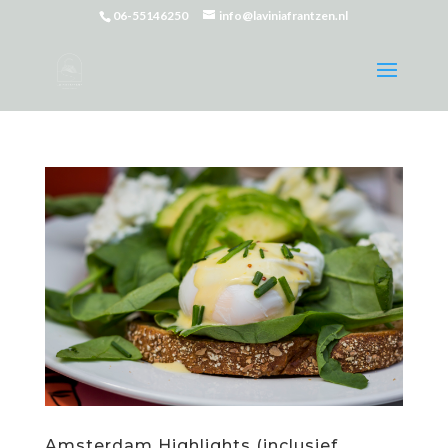
06-55146250
info@laviniafrantzen.nl
Amsterdam Highlights (inclusief