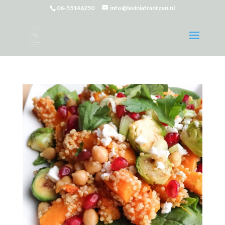
06-55146250
info@laviniafrantzen.nl