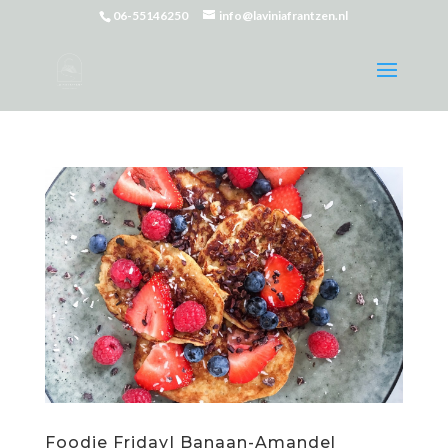
06-55146250
info@laviniafrantzen.nl
Foodie Friday| Banaan-Amandel